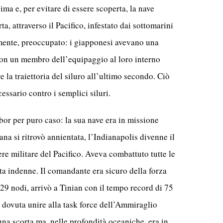
ima e, per evitare di essere scoperta, la nave
a, attraverso il Pacifico, infestato dai sottomarini
mente, preoccupato: i giapponesi avevano una
 con un membro dell’equipaggio al loro interno
la traiettoria del siluro all’ultimo secondo. Ciò
essario contro i semplici siluri.
or per puro caso: la sua nave era in missione
a si ritrovò annientata, l’Indianapolis divenne il
ere militare del Pacifico. Aveva combattuto tutte le
ta indenne. Il comandante era sicuro della forza
 29 nodi, arrivò a Tinian con il tempo record di 75
 dovuta unire alla task force dell’Ammiraglio
a scorta ma, nelle profondità oceaniche, era in