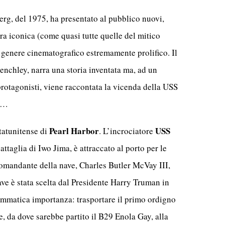
erg, del 1975, ha presentato al pubblico nuovi,
ora iconica (come quasi tutte quelle del mitico
n genere cinematografico estremamente prolifico. Il
enchley, narra una storia inventata ma, ad un
 protagonisti, viene raccontata la vicenda della USS
ra…
Pearl Harbor
USS
tatunitense di
. L’incrociatore
battaglia di Iwo Jima, è attraccato al porto per le
comandante della nave, Charles Butler McVay III,
ave è stata scelta dal Presidente Harry Truman in
ammatica importanza: trasportare il primo ordigno
e, da dove sarebbe partito il B29 Enola Gay, alla