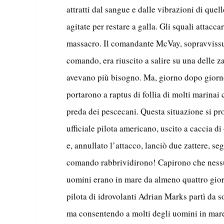
attratti dal sangue e dalle vibrazioni di que
agitate per restare a galla. Gli squali attacc
massacro. Il comandante McVay, sopravvissu
comando, era riuscito a salire su una delle za
avevano più bisogno. Ma, giorno dopo giorno, 
portarono a raptus di follia di molti marinai 
preda dei pescecani. Questa situazione si pr
ufficiale pilota americano, uscito a caccia di
e, annullato l’attacco, lanciò due zattere, s
comando rabbrividirono! Capirono che nessun
uomini erano in mare da almeno quattro giorn
pilota di idrovolanti Adrian Marks partì da s
ma consentendo a molti degli uomini in mare 