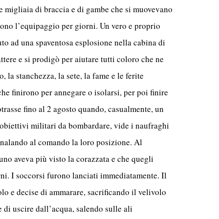
lle migliaia di braccia e di gambe che si muovevano
arono l’equipaggio per giorni. Un vero e proprio
to ad una spaventosa esplosione nella cabina di
ttere e si prodigò per aiutare tutti coloro che ne
la stanchezza, la sete, la fame e le ferite
che finirono per annegare o isolarsi, per poi finire
otrasse fino al 2 agosto quando, casualmente, un
 obiettivi militari da bombardare, vide i naufraghi
egnalando al comando la loro posizione. Al
o aveva più visto la corazzata e che quegli
i. I soccorsi furono lanciati immediatamente. Il
olo e decise di ammarare, sacrificando il velivolo
di uscire dall’acqua, salendo sulle ali