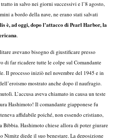
tratto in salvo nei giorni successivi e l’8 agosto,
ini a bordo della nave, ne erano stati salvati
is è, ad oggi, dopo l’attacco di Pearl Harbor, la
mericana
.
itare avevano bisogno di giustificare presso
o di far ricadere tutte le colpe sul Comandante
e. Il processo iniziò nel novembre del 1945 e in
 dell’eroismo mostrato anche dopo il naufragio.
utolì. L’accusa aveva chiamato in causa un teste
tsura Hashimoto! Il comandante giapponese fu
iteneva affidabile poiché, non essendo cristiano,
la Bibbia. Hashimoto chiese allora di poter giurare
io Nimitz diede il suo benestare. La deposizione