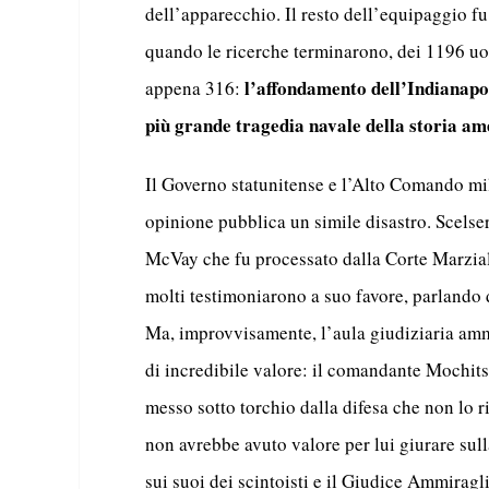
dell’apparecchio. Il resto dell’equipaggio fu 
quando le ricerche terminarono, dei 1196 uom
l’affondamento dell’Indianapol
appena 316:
più grande tragedia navale della storia a
Il Governo statunitense e l’Alto Comando mil
opinione pubblica un simile disastro. Scelser
McVay che fu processato dalla Corte Marzial
molti testimoniarono a suo favore, parlando
Ma, improvvisamente, l’aula giudiziaria amm
di incredibile valore: il comandante Mochi
messo sotto torchio dalla difesa che non lo r
non avrebbe avuto valore per lui giurare sul
sui suoi dei scintoisti e il Giudice Ammiragl