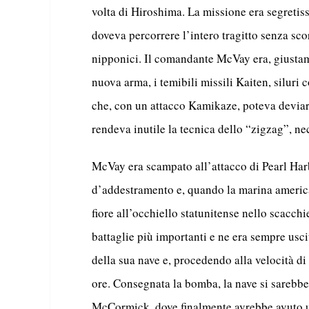
volta di Hiroshima. La missione era segretiss
doveva percorrere l’intero tragitto senza scort
nipponici. Il comandante McVay era, giusta
nuova arma, i temibili missili Kaiten, siluri
che, con un attacco Kamikaze, poteva deviare 
rendeva inutile la tecnica dello “zigzag”, nec
McVay era scampato all’attacco di Pearl Harb
d’addestramento e, quando la marina american
fiore all’occhiello statunitense nello scacchi
battaglie più importanti e ne era sempre usci
della sua nave e, procedendo alla velocità di
ore. Consegnata la bomba, la nave si sarebbe
McCormick, dove finalmente avrebbe avuto un