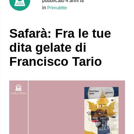
pubblicato 4 anni fa
in
Primulètte
Safarà: Fra le tue
dita gelate di
Francisco Tario